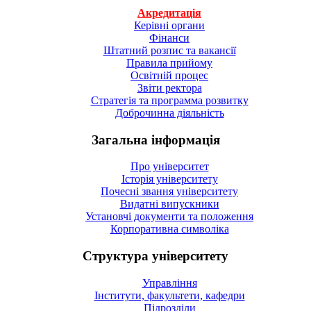
Акредитація
Керівні органи
Фінанси
Штатний розпис та вакансії
Правила прийому
Освітній процес
Звіти ректора
Стратегія та программа розвитку
Доброчинна діяльність
Загальна інформація
Про університет
Історія університету
Почесні звання університету
Видатні випускники
Установчі документи та положення
Корпоративна символiка
Структура університету
Управління
Інститути, факультети, кафедри
Підрозділи