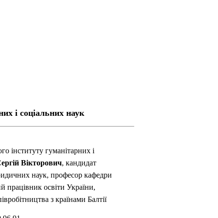
них i соцiальних наук
го інституту гуманітарних і
ергій Вікторович
, кандидат
ридичних наук, професор кафедри
й працівник освіти України,
івробітництва з країнами Балтії