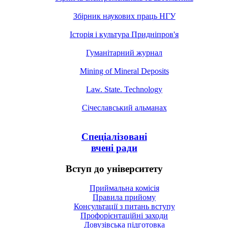
Збірник наукових праць НГУ
Історія і культура Придніпров'я
Гуманітарний журнал
Mining of Mineral Deposits
Law. State. Technology
Січеславський альманах
Спеціалізовані
вчені ради
Вступ до університету
Приймальна комісія
Правила прийому
Консультації з питань вступу
Профорієнтаційні заходи
Довузівська підготовка