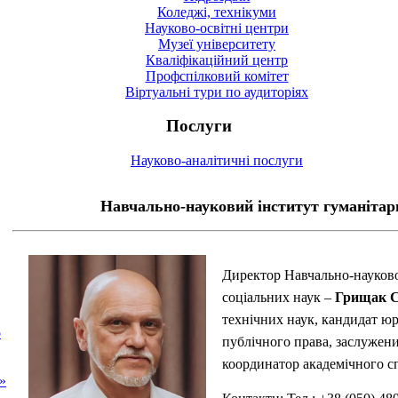
Коледжі, технікуми
Науково-освітні центри
Музеї університету
Кваліфікаційний центр
Профспілковий комітет
Віртуальні тури по аудиторіях
Послуги
Науково-аналітичні послуги
Навчально-науковий інститут гуманiтар
Директор Навчально-науково
соціальних наук –
Грищак С
технічних наук, кандидат ю
о
публічного права, заслужени
координатор академічного сп
»