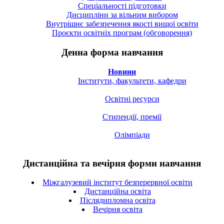
Спецiальностi підготовки
Дисципліни за вільним вибором
Внутрішнє забезпечення якості вищої освіти
Проєкти освітніх програм (обговорення)
Денна форма навчання
Новини
Інститути, факультети, кафедри
Освітні ресурси
Стипендії, премії
Олімпіади
Дистанційна та вечірня форми навчання
Міжгалузевий інститут безперервної освіти
Дистанційна освіта
Післядипломна освіта
Вечірня освіта