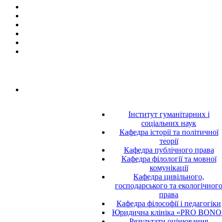
Інститут гуманітарних і
соціальних наук
Кафедра історії та політичної
теорії
Кафедра публічного права
Кафедра філології та мовної
комунікації
Кафедра цивільного,
господарського та екологічног
права
Кафедра філософії і педагогіки
Юридична клініка «PRO BONO
Результати оцінювання