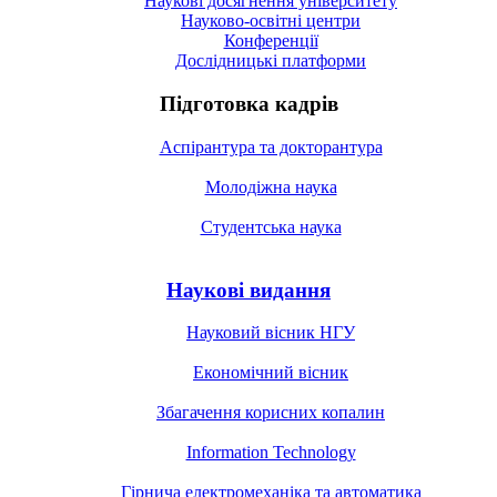
Наукові досягнення університету
Науково-освітні центри
Конференції
Дослідницькі платформи
Підготовка кадрів
Аспірантура та докторантура
Молодіжна наука
Студентська наука
Наукові видання
Науковий вісник НГУ
Економічний вісник
Збагачення корисних копалин
Information Technology
Гірнича електромеханіка та автоматика